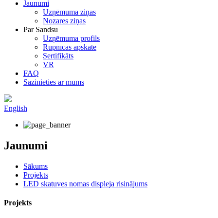
Jaunumi
Uzņēmuma ziņas
Nozares ziņas
Par Sandsu
Uzņēmuma profils
Rūpnīcas apskate
Sertifikāts
VR
FAQ
Sazinieties ar mums
English
Jaunumi
Sākums
Projekts
LED skatuves nomas displeja risinājums
Projekts