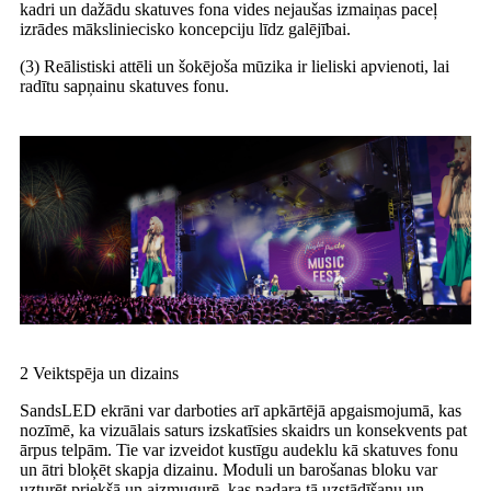
kadri un dažādu skatuves fona vides nejaušas izmaiņas paceļ
izrādes māksliniecisko koncepciju līdz galējībai.
(3) Reālistiski attēli un šokējoša mūzika ir lieliski apvienoti, lai
radītu sapņainu skatuves fonu.
2 Veiktspēja un dizains
SandsLED ekrāni var darboties arī apkārtējā apgaismojumā, kas
nozīmē, ka vizuālais saturs izskatīsies skaidrs un konsekvents pat
ārpus telpām. Tie var izveidot kustīgu audeklu kā skatuves fonu
un ātri bloķēt skapja dizainu. Moduli un barošanas bloku var
uzturēt priekšā un aizmugurē, kas padara tā uzstādīšanu un