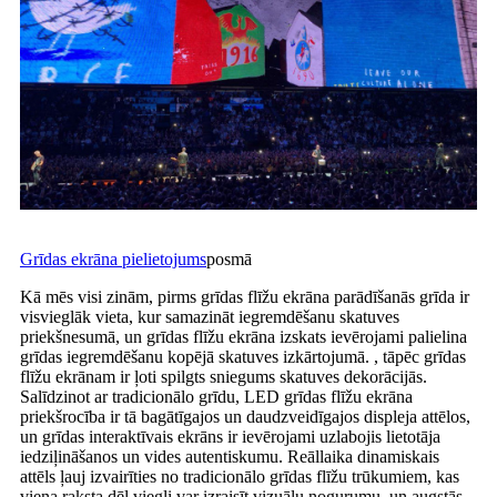
Grīdas ekrāna pielietojums
posmā
Kā mēs visi zinām, pirms grīdas flīžu ekrāna parādīšanās grīda ir
visvieglāk vieta, kur samazināt iegremdēšanu skatuves
priekšnesumā, un grīdas flīžu ekrāna izskats ievērojami palielina
grīdas iegremdēšanu kopējā skatuves izkārtojumā. , tāpēc grīdas
flīžu ekrānam ir ļoti spilgts sniegums skatuves dekorācijās.
Salīdzinot ar tradicionālo grīdu, LED grīdas flīžu ekrāna
priekšrocība ir tā bagātīgajos un daudzveidīgajos displeja attēlos,
un grīdas interaktīvais ekrāns ir ievērojami uzlabojis lietotāja
iedziļināšanos un vides autentiskumu. Reāllaika dinamiskais
attēls ļauj izvairīties no tradicionālo grīdas flīžu trūkumiem, kas
viena raksta dēļ viegli var izraisīt vizuālu nogurumu, un augstās