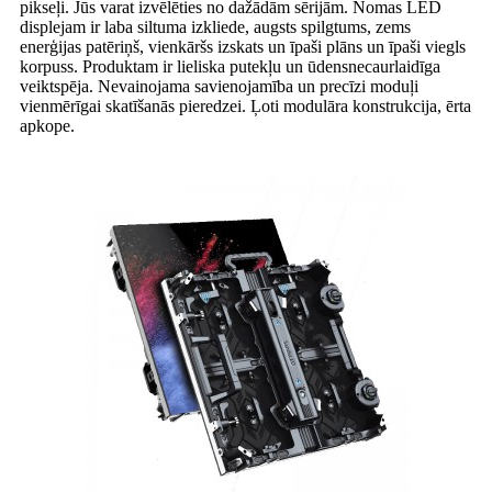
pikseļi. Jūs varat izvēlēties no dažādām sērijām. Nomas LED
displejam ir laba siltuma izkliede, augsts spilgtums, zems
enerģijas patēriņš, vienkāršs izskats un īpaši plāns un īpaši viegls
korpuss. Produktam ir lieliska putekļu un ūdensnecaurlaidīga
veiktspēja. Nevainojama savienojamība un precīzi moduļi
vienmērīgai skatīšanās pieredzei. Ļoti modulāra konstrukcija, ērta
apkope.