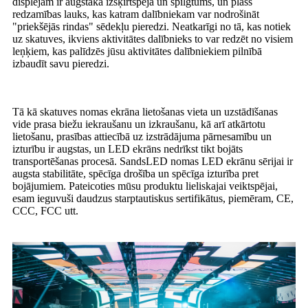
displejam ir augstāka izšķirtspēja un spilgtums, un plašs
redzamības lauks, kas katram dalībniekam var nodrošināt
"priekšējās rindas" sēdekļu pieredzi. Neatkarīgi no tā, kas notiek
uz skatuves, ikviens aktivitātes dalībnieks to var redzēt no visiem
leņķiem, kas palīdzēs jūsu aktivitātes dalībniekiem pilnībā
izbaudīt savu pieredzi.
Tā kā skatuves nomas ekrāna lietošanas vieta un uzstādīšanas
vide prasa biežu iekraušanu un izkraušanu, kā arī atkārtotu
lietošanu, prasības attiecībā uz izstrādājuma pārnesamību un
izturību ir augstas, un LED ekrāns nedrīkst tikt bojāts
transportēšanas procesā. SandsLED nomas LED ekrānu sērijai ir
augsta stabilitāte, spēcīga drošība un spēcīga izturība pret
bojājumiem. Pateicoties mūsu produktu lieliskajai veiktspējai,
esam ieguvuši daudzus starptautiskus sertifikātus, piemēram, CE,
CCC, FCC utt.