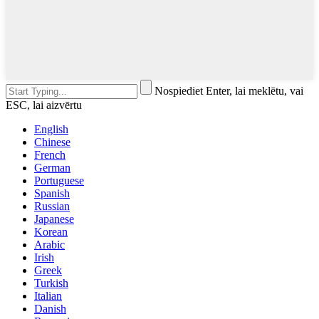
Nospiediet Enter, lai meklētu, vai
ESC, lai aizvērtu
English
Chinese
French
German
Portuguese
Spanish
Russian
Japanese
Korean
Arabic
Irish
Greek
Turkish
Italian
Danish