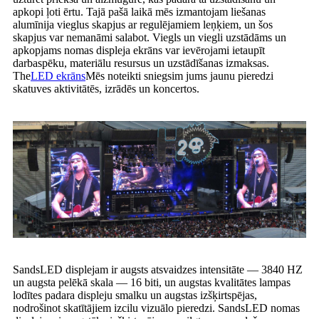
apkopi ļoti ērtu. Tajā pašā laikā mēs izmantojam liešanas
alumīnija vieglus skapjus ar regulējamiem leņķiem, un šos
skapjus var nemanāmi salabot. Viegls un viegli uzstādāms un
apkopjams nomas displeja ekrāns var ievērojami ietaupīt
darbaspēku, materiālu resursus un uzstādīšanas izmaksas.
The
LED ekrāns
Mēs noteikti sniegsim jums jaunu pieredzi
skatuves aktivitātēs, izrādēs un koncertos.
SandsLED displejam ir augsts atsvaidzes intensitāte — 3840 HZ
un augsta pelēkā skala — 16 biti, un augstas kvalitātes lampas
lodītes padara displeju smalku un augstas izšķirtspējas,
nodrošinot skatītājiem izcilu vizuālo pieredzi. SandsLED nomas