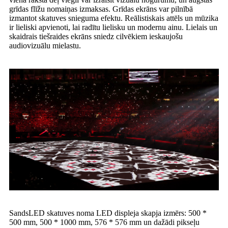
grīdas flīžu nomaiņas izmaksas. Grīdas ekrāns var pilnībā
izmantot skatuves snieguma efektu. Reālistiskais attēls un mūzika
ir lieliski apvienoti, lai radītu lielisku un modernu ainu. Lielais un
skaidrais tiešraides ekrāns sniedz cilvēkiem ieskaujošu
audiovizuālu mielastu.
SandsLED skatuves noma LED displeja skapja izmērs: 500 *
500 mm, 500 * 1000 mm, 576 * 576 mm un dažādi pikseļu