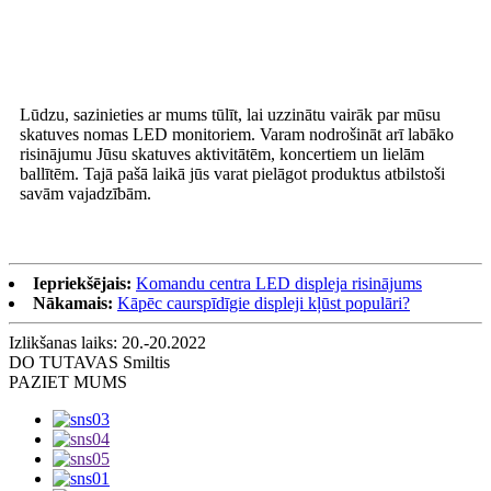
Lūdzu, sazinieties ar mums tūlīt, lai uzzinātu vairāk par mūsu
skatuves nomas LED monitoriem. Varam nodrošināt arī labāko
risinājumu Jūsu skatuves aktivitātēm, koncertiem un lielām
ballītēm. Tajā pašā laikā jūs varat pielāgot produktus atbilstoši
savām vajadzībām.
Iepriekšējais:
Komandu centra LED displeja risinājums
Nākamais:
Kāpēc caurspīdīgie displeji kļūst populāri?
Izlikšanas laiks: 20.-20.2022
DO TU
TAVAS Smiltis
PAZIET MUMS