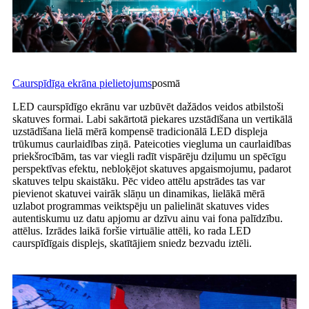
Caurspīdīga ekrāna pielietojums
posmā
LED caurspīdīgo ekrānu var uzbūvēt dažādos veidos atbilstoši
skatuves formai. Labi sakārtotā piekares uzstādīšana un vertikālā
uzstādīšana lielā mērā kompensē tradicionālā LED displeja
trūkumus caurlaidības ziņā. Pateicoties viegluma un caurlaidības
priekšrocībām, tas var viegli radīt vispārēju dziļumu un spēcīgu
perspektīvas efektu, nebloķējot skatuves apgaismojumu, padarot
skatuves telpu skaistāku. Pēc video attēlu apstrādes tas var
pievienot skatuvei vairāk slāņu un dinamikas, lielākā mērā
uzlabot programmas veiktspēju un palielināt skatuves vides
autentiskumu uz datu apjomu ar dzīvu ainu vai fona palīdzību.
attēlus. Izrādes laikā foršie virtuālie attēli, ko rada LED
caurspīdīgais displejs, skatītājiem sniedz bezvadu iztēli.