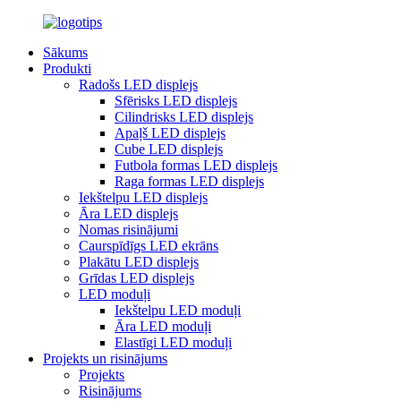
Sākums
Produkti
Radošs LED displejs
Sfērisks LED displejs
Cilindrisks LED displejs
Apaļš LED displejs
Cube LED displejs
Futbola formas LED displejs
Raga formas LED displejs
Iekštelpu LED displejs
Āra LED displejs
Nomas risinājumi
Caurspīdīgs LED ekrāns
Plakātu LED displejs
Grīdas LED displejs
LED moduļi
Iekštelpu LED moduļi
Āra LED moduļi
Elastīgi LED moduļi
Projekts un risinājums
Projekts
Risinājums