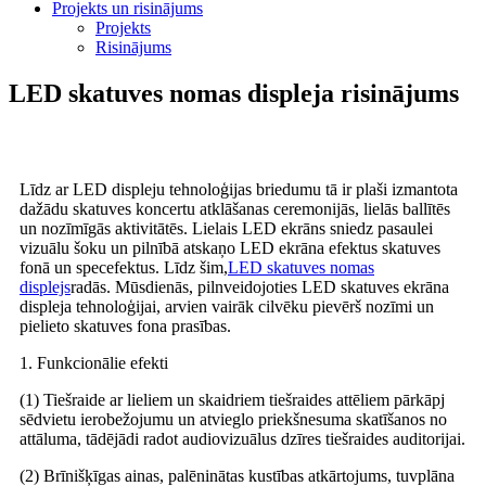
Projekts un risinājums
Projekts
Risinājums
LED skatuves nomas displeja risinājums
Līdz ar LED displeju tehnoloģijas briedumu tā ir plaši izmantota
dažādu skatuves koncertu atklāšanas ceremonijās, lielās ballītēs
un nozīmīgās aktivitātēs. Lielais LED ekrāns sniedz pasaulei
vizuālu šoku un pilnībā atskaņo LED ekrāna efektus skatuves
fonā un specefektus. Līdz šim,
LED skatuves nomas
displejs
radās. Mūsdienās, pilnveidojoties LED skatuves ekrāna
displeja tehnoloģijai, arvien vairāk cilvēku pievērš nozīmi un
pielieto skatuves fona prasības.
1. Funkcionālie efekti
(1) Tiešraide ar lieliem un skaidriem tiešraides attēliem pārkāpj
sēdvietu ierobežojumu un atvieglo priekšnesuma skatīšanos no
attāluma, tādējādi radot audiovizuālus dzīres tiešraides auditorijai.
(2) Brīnišķīgas ainas, palēninātas kustības atkārtojums, tuvplāna