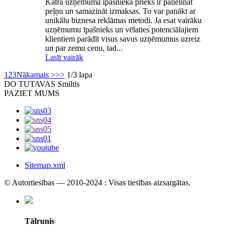
Katra uzņēmuma īpašnieka prieks ir palielināt
peļņu un samazināt izmaksas. To var panākt ar
unikālu biznesa reklāmas metodi. Ja esat vairāku
uzņēmumu īpašnieks un vēlaties potenciālajiem
klientiem parādīt visus savus uzņēmumus uzreiz
un par zemu cenu, tad...
Lasīt vairāk
1
2
3
Nākamais >
>>
1/3 lapa
DO TU
TAVAS Smiltis
PAZIET MUMS
Sitemap.xml
© Autortiesības — 2010-2024 : Visas tiesības aizsargātas.
Tālrunis