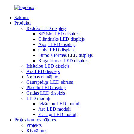
Sākums
Produkti
Radošs LED displejs
Sfērisks LED displejs
Cilindrisks LED displejs
Apaļš LED displejs
Cube LED displejs
Futbola formas LED displejs
Raga formas LED displejs
Iekštelpu LED displejs
Āra LED displejs
Nomas risinājumi
Caurspīdīgs LED ekrāns
Plakātu LED displejs
Grīdas LED displejs
LED moduļi
Iekštelpu LED moduļi
Āra LED moduļi
Elastīgi LED moduļi
Projekts un risinājums
Projekts
Risinājums