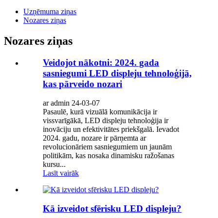
Uzņēmuma ziņas
Nozares ziņas
Nozares ziņas
Veidojot nākotni: 2024. gada
sasniegumi LED displeju tehnoloģijā,
kas pārveido nozari
ar admin 24-03-07
Pasaulē, kurā vizuālā komunikācija ir
vissvarīgākā, LED displeju tehnoloģija ir
inovāciju un efektivitātes priekšgalā. Ievadot
2024. gadu, nozare ir pārņemta ar
revolucionāriem sasniegumiem un jaunām
politikām, kas nosaka dinamisku ražošanas
kursu...
Lasīt vairāk
Kā izveidot sfērisku LED displeju?