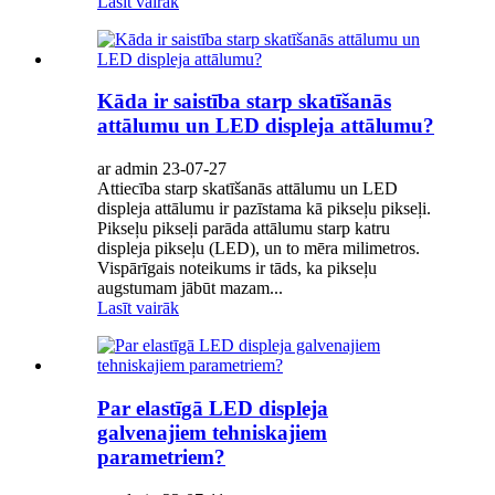
Lasīt vairāk
Kāda ir saistība starp skatīšanās
attālumu un LED displeja attālumu?
ar admin 23-07-27
Attiecība starp skatīšanās attālumu un LED
displeja attālumu ir pazīstama kā pikseļu pikseļi.
Pikseļu pikseļi parāda attālumu starp katru
displeja pikseļu (LED), un to mēra milimetros.
Vispārīgais noteikums ir tāds, ka pikseļu
augstumam jābūt mazam...
Lasīt vairāk
Par elastīgā LED displeja
galvenajiem tehniskajiem
parametriem?