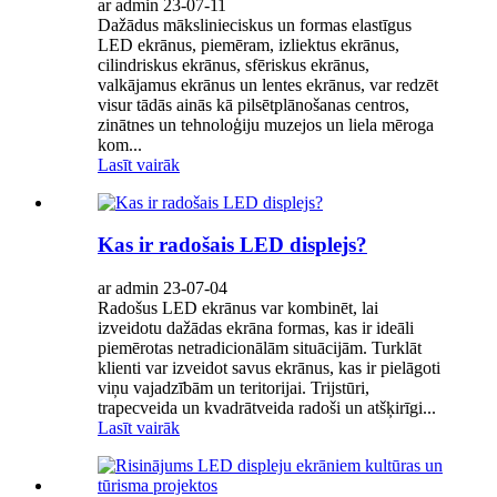
ar admin 23-07-11
Dažādus mākslinieciskus un formas elastīgus
LED ekrānus, piemēram, izliektus ekrānus,
cilindriskus ekrānus, sfēriskus ekrānus,
valkājamus ekrānus un lentes ekrānus, var redzēt
visur tādās ainās kā pilsētplānošanas centros,
zinātnes un tehnoloģiju muzejos un liela mēroga
kom...
Lasīt vairāk
Kas ir radošais LED displejs?
ar admin 23-07-04
Radošus LED ekrānus var kombinēt, lai
izveidotu dažādas ekrāna formas, kas ir ideāli
piemērotas netradicionālām situācijām. Turklāt
klienti var izveidot savus ekrānus, kas ir pielāgoti
viņu vajadzībām un teritorijai. Trijstūri,
trapecveida un kvadrātveida radoši un atšķirīgi...
Lasīt vairāk