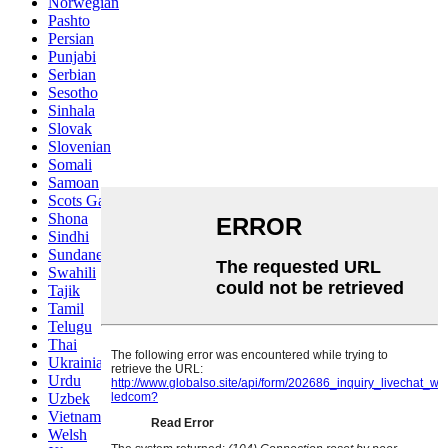
Norwegian
Pashto
Persian
Punjabi
Serbian
Sesotho
Sinhala
Slovak
Slovenian
Somali
Samoan
Scots Gaelic
Shona
Sindhi
Sundanese
Swahili
Tajik
Tamil
Telugu
Thai
Ukrainian
Urdu
Uzbek
Vietnamese
Welsh