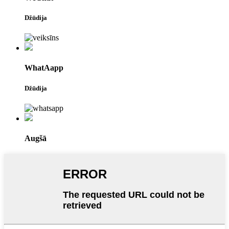
Džūdija
WhatAapp
Džūdija
Augšā