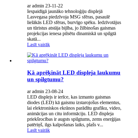
ar admin 23-11-22
Iespaidīgā jaunāko tehnoloģiju displejā
Lasvegasa piedzīvoja MSG sfēras, pasaulē
lielākās LED sfēras, burvīgo spēku. Iedzīvotājus
un tūristus atstāja bijība, jo žilbinošas gaismas
projekcijas ienesa pilsētu dinamiskā un spilgtā
skatā...
Lasīt vairāk
Kā aprēķināt LED displeja laukumu
un spilgtumu?
ar admin 23-08-24
LED displejs ir ierīce, kas izmanto gaismas
diodes (LED) kā gaismu izstarojošus elementus,
lai elektroniskos ekrānos parādītu grafiku, video,
animācijas un citu informāciju. LED displeja
priekšrocības ir augsts spilgtums, zems enerģijas
patēriņš, ilgs kalpošanas laiks, plašs v...
Lasīt vairāk