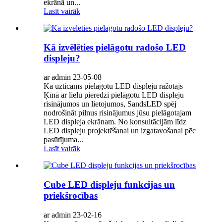
ekrānā un...
Lasīt vairāk
Kā izvēlēties pielāgotu radošo LED
displeju?
ar admin 23-05-08
Kā uzticams pielāgotu LED displeju ražotājs
Ķīnā ar lielu pieredzi pielāgotu LED displeju
risinājumos un lietojumos, SandsLED spēj
nodrošināt pilnus risinājumus jūsu pielāgotajam
LED displeja ekrānam. No konsultācijām līdz
LED displeju projektēšanai un izgatavošanai pēc
pasūtījuma...
Lasīt vairāk
Cube LED displeju funkcijas un
priekšrocības
ar admin 23-02-16