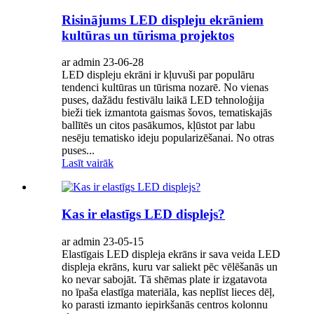
Risinājums LED displeju ekrāniem
kultūras un tūrisma projektos
ar admin 23-06-28
LED displeju ekrāni ir kļuvuši par populāru
tendenci kultūras un tūrisma nozarē. No vienas
puses, dažādu festivālu laikā LED tehnoloģija
bieži tiek izmantota gaismas šovos, tematiskajās
ballītēs un citos pasākumos, kļūstot par labu
nesēju tematisko ideju popularizēšanai. No otras
puses...
Lasīt vairāk
Kas ir elastīgs LED displejs?
ar admin 23-05-15
Elastīgais LED displeja ekrāns ir sava veida LED
displeja ekrāns, kuru var saliekt pēc vēlēšanās un
ko nevar sabojāt. Tā shēmas plate ir izgatavota
no īpaša elastīga materiāla, kas neplīst lieces dēļ,
ko parasti izmanto iepirkšanās centros kolonnu