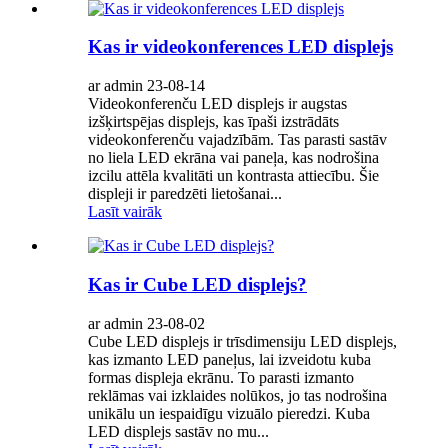
Kas ir videokonferences LED displejs
ar admin 23-08-14
Videokonferenču LED displejs ir augstas
izšķirtspējas displejs, kas īpaši izstrādāts
videokonferenču vajadzībām. Tas parasti sastāv
no liela LED ekrāna vai paneļa, kas nodrošina
izcilu attēla kvalitāti un kontrasta attiecību. Šie
displeji ir paredzēti lietošanai...
Lasīt vairāk
Kas ir Cube LED displejs?
ar admin 23-08-02
Cube LED displejs ir trīsdimensiju LED displejs,
kas izmanto LED paneļus, lai izveidotu kuba
formas displeja ekrānu. To parasti izmanto
reklāmas vai izklaides nolūkos, jo tas nodrošina
unikālu un iespaidīgu vizuālo pieredzi. Kuba
LED displejs sastāv no mu...