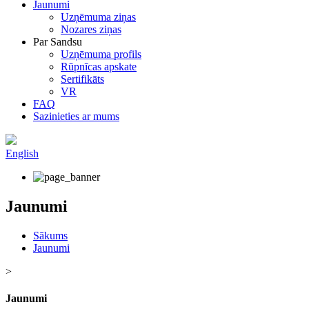
Jaunumi
Uzņēmuma ziņas
Nozares ziņas
Par Sandsu
Uzņēmuma profils
Rūpnīcas apskate
Sertifikāts
VR
FAQ
Sazinieties ar mums
English
Jaunumi
Sākums
Jaunumi
>
Jaunumi