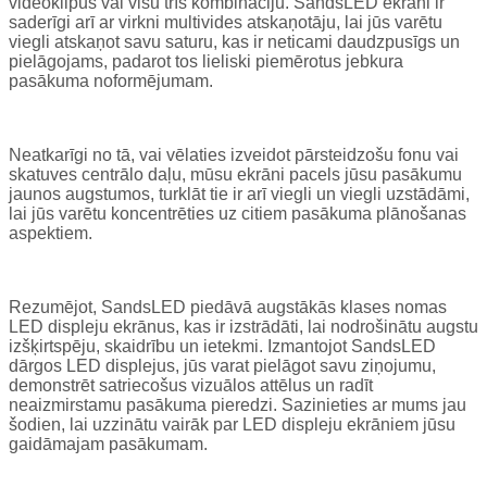
videoklipus vai visu trīs kombināciju. SandsLED ekrāni ir
saderīgi arī ar virkni multivides atskaņotāju, lai jūs varētu
viegli atskaņot savu saturu, kas ir neticami daudzpusīgs un
pielāgojams, padarot tos lieliski piemērotus jebkura
pasākuma noformējumam.
Neatkarīgi no tā, vai vēlaties izveidot pārsteidzošu fonu vai
skatuves centrālo daļu, mūsu ekrāni pacels jūsu pasākumu
jaunos augstumos, turklāt tie ir arī viegli un viegli uzstādāmi,
lai jūs varētu koncentrēties uz citiem pasākuma plānošanas
aspektiem.
Rezumējot, SandsLED piedāvā augstākās klases nomas
LED displeju ekrānus, kas ir izstrādāti, lai nodrošinātu augstu
izšķirtspēju, skaidrību un ietekmi. Izmantojot SandsLED
dārgos LED displejus, jūs varat pielāgot savu ziņojumu,
demonstrēt satriecošus vizuālos attēlus un radīt
neaizmirstamu pasākuma pieredzi. Sazinieties ar mums jau
šodien, lai uzzinātu vairāk par LED displeju ekrāniem jūsu
gaidāmajam pasākumam.