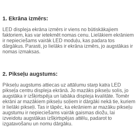
1. Ekrāna izmērs:
LED displeja ekrāna izmērs ir viens no būtiskākajiem
faktoriem, kas var ietekmēt nomas cenu. Lielākiem ekrāniem
ir nepieciešams vairāk LED moduļu, kas padara tos
dārgākus. Parasti, jo lielāks ir ekrāna izmērs, jo augstākas ir
nomas izmaksas.
2. Pikseļu augstums:
Pikseļu augstums attiecas uz attālumu starp katra LED
pikseļa centru displeja ekrānā. Jo mazāks pikseļu solis, jo
augstāka ir izšķirtspēja un labāka displeja kvalitāte. Tomēr
ekrāni ar mazākiem pikseļu soļiem ir dārgāki nekā tie, kuriem
ir lielāki pikseļi. Tas ir tāpēc, ka ekrāniem ar mazāku pikseļu
augstumu ir nepieciešams vairāk gaismas diožu, lai
izveidotu augstākas izšķirtspējas attēlu, padarot to
izgatavošanu un nomu dārgāku.