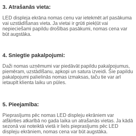
3. Atrašanās vieta:
LED displeja ekrāna nomas cenu var ietekmēt arī pasākuma
vai uzstādīšanas vieta. Ja vietai ir grūti piekļūt vai
nepieciešami papildu drošības pasākumi, nomas cena var
būt augstāka.
4. Sniegtie pakalpojumi:
Daži nomas uzņēmumi var piedāvāt papildu pakalpojumus,
piemēram, uzstādīšanu, apkopi un satura izveidi. Šie papildu
pakalpojumi palielinās nomas izmaksas, taču tie var arī
ietaupīt klienta laiku un pūles.
5. Pieejamība:
Pieprasījums pēc nomas LED displeju ekrāniem var
atšķirties atkarībā no gada laika un atrašanās vietas. Ja kādā
sezonā vai noteiktā vietā ir liels pieprasījums pēc LED
displeju ekrāniem, nomas cena var būt augstāka.