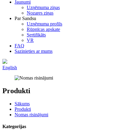
Jaunumi
Uzņēmuma ziņas
Nozares ziņas
Par Sandsu
Uzņēmuma profils
Rūpnīcas apskate
Sertifikāts
VR
FAQ
Sazinieties ar mums
English
Produkti
Sākums
Produkti
Nomas risinājumi
Kategorijas