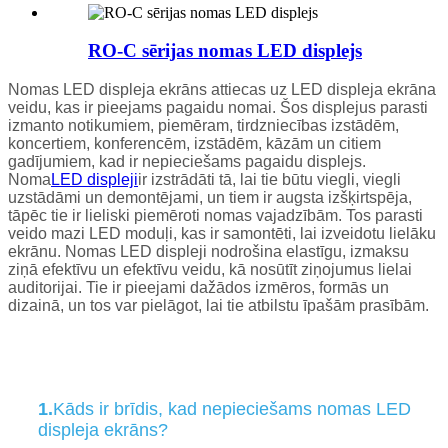
RO-C sērijas nomas LED displejs
Nomas LED displeja ekrāns attiecas uz LED displeja ekrāna
veidu, kas ir pieejams pagaidu nomai. Šos displejus parasti
izmanto notikumiem, piemēram, tirdzniecības izstādēm,
koncertiem, konferencēm, izstādēm, kāzām un citiem
gadījumiem, kad ir nepieciešams pagaidu displejs.
Noma
LED displeji
ir izstrādāti tā, lai tie būtu viegli, viegli
uzstādāmi un demontējami, un tiem ir augsta izšķirtspēja,
tāpēc tie ir lieliski piemēroti nomas vajadzībām. Tos parasti
veido mazi LED moduļi, kas ir samontēti, lai izveidotu lielāku
ekrānu. Nomas LED displeji nodrošina elastīgu, izmaksu
ziņā efektīvu un efektīvu veidu, kā nosūtīt ziņojumus lielai
auditorijai. Tie ir pieejami dažādos izmēros, formās un
dizainā, un tos var pielāgot, lai tie atbilstu īpašām prasībām.
1.
Kāds ir brīdis, kad nepieciešams nomas LED
displeja ekrāns?