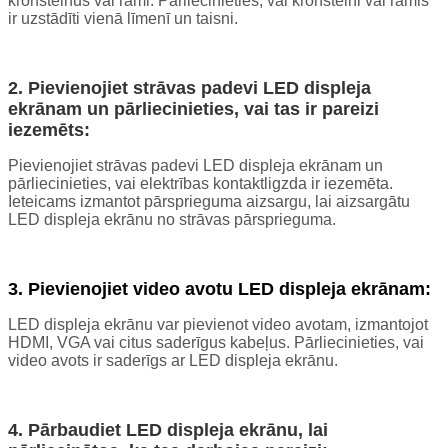
kronšteinus vai rāmi. Pārliecinieties, vai kronšteini vai rāmis
ir uzstādīti vienā līmenī un taisni.
2. Pievienojiet strāvas padevi LED displeja
ekrānam un pārliecinieties, vai tas ir pareizi
iezemēts:
Pievienojiet strāvas padevi LED displeja ekrānam un
pārliecinieties, vai elektrības kontaktligzda ir iezemēta.
Ieteicams izmantot pārsprieguma aizsargu, lai aizsargātu
LED displeja ekrānu no strāvas pārsprieguma.
3. Pievienojiet video avotu LED displeja ekrānam:
LED displeja ekrānu var pievienot video avotam, izmantojot
HDMI, VGA vai citus saderīgus kabeļus. Pārliecinieties, vai
video avots ir saderīgs ar LED displeja ekrānu.
4. Pārbaudiet LED displeja ekrānu, lai