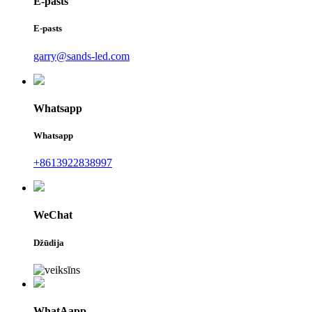
E-pasts
E-pasts
garry@sands-led.com
Whatsapp
Whatsapp
+8613922838997
WeChat
Džūdija
WhatAapp