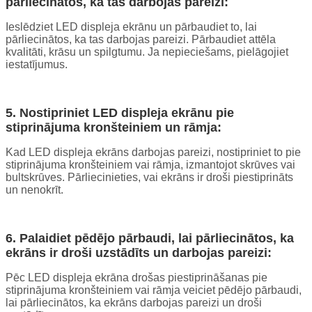
pārliecinātos, ka tas darbojas pareizi:
Ieslēdziet LED displeja ekrānu un pārbaudiet to, lai
pārliecinātos, ka tas darbojas pareizi. Pārbaudiet attēla
kvalitāti, krāsu un spilgtumu. Ja nepieciešams, pielāgojiet
iestatījumus.
5. Nostipriniet LED displeja ekrānu pie
stiprinājuma kronšteiniem un rāmja:
Kad LED displeja ekrāns darbojas pareizi, nostipriniet to pie
stiprinājuma kronšteiniem vai rāmja, izmantojot skrūves vai
bultskrūves. Pārliecinieties, vai ekrāns ir droši piestiprināts
un nenokrīt.
6. Palaidiet pēdējo pārbaudi, lai pārliecinātos, ka
ekrāns ir droši uzstādīts un darbojas pareizi:
Pēc LED displeja ekrāna drošas piestiprināšanas pie
stiprinājuma kronšteiniem vai rāmja veiciet pēdējo pārbaudi,
lai pārliecinātos, ka ekrāns darbojas pareizi un droši