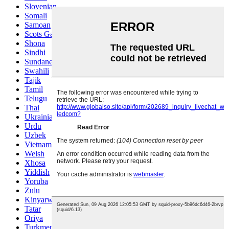
Slovenian
Somali
Samoan
Scots Gaelic
Shona
Sindhi
Sundanese
Swahili
Tajik
Tamil
Telugu
Thai
Ukrainian
Urdu
Uzbek
Vietnamese
Welsh
Xhosa
Yiddish
Yoruba
Zulu
Kinyarwanda
Tatar
Oriya
Turkmen