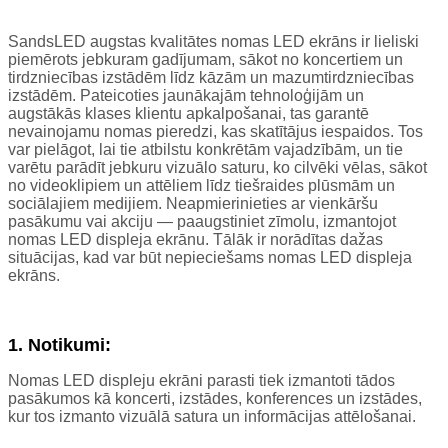
SandsLED augstas kvalitātes nomas LED ekrāns ir lieliski
piemērots jebkuram gadījumam, sākot no koncertiem un
tirdzniecības izstādēm līdz kāzām un mazumtirdzniecības
izstādēm. Pateicoties jaunākajām tehnoloģijām un
augstākās klases klientu apkalpošanai, tas garantē
nevainojamu nomas pieredzi, kas skatītājus iespaidos. Tos
var pielāgot, lai tie atbilstu konkrētām vajadzībām, un tie
varētu parādīt jebkuru vizuālo saturu, ko cilvēki vēlas, sākot
no videoklipiem un attēliem līdz tiešraides plūsmām un
sociālajiem medijiem. Neapmierinieties ar vienkāršu
pasākumu vai akciju — paaugstiniet zīmolu, izmantojot
nomas LED displeja ekrānu. Tālāk ir norādītas dažas
situācijas, kad var būt nepieciešams nomas LED displeja
ekrāns.
1. Notikumi:
Nomas LED displeju ekrāni parasti tiek izmantoti tādos
pasākumos kā koncerti, izstādes, konferences un izstādes,
kur tos izmanto vizuālā satura un informācijas attēlošanai.