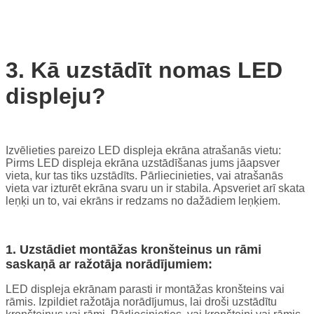
3. Kā uzstādīt nomas LED
displeju?
Izvēlieties pareizo LED displeja ekrāna atrašanās vietu:
Pirms LED displeja ekrāna uzstādīšanas jums jāapsver
vieta, kur tas tiks uzstādīts. Pārliecinieties, vai atrašanās
vieta var izturēt ekrāna svaru un ir stabila. Apsveriet arī skata
leņķi un to, vai ekrāns ir redzams no dažādiem leņķiem.
1. Uzstādiet montāžas kronšteinus un rāmi
saskaņā ar ražotāja norādījumiem:
LED displeja ekrānam parasti ir montāžas kronšteins vai
rāmis. Izpildiet ražotāja norādījumus, lai droši uzstādītu