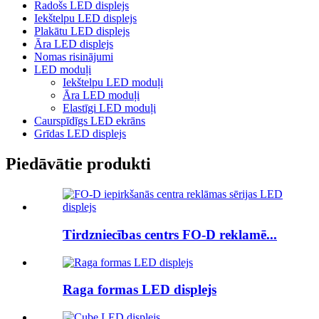
Radošs LED displejs
Iekštelpu LED displejs
Plakātu LED displejs
Āra LED displejs
Nomas risinājumi
LED moduļi
Iekštelpu LED moduļi
Āra LED moduļi
Elastīgi LED moduļi
Caurspīdīgs LED ekrāns
Grīdas LED displejs
Piedāvātie produkti
Tirdzniecības centrs FO-D reklamē...
Raga formas LED displejs