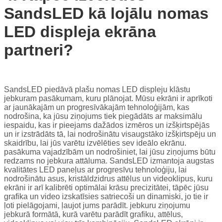
SandsLED kā lojālu nomas
LED displeja ekrāna
partneri?
SandsLED piedāvā plašu nomas LED displeju klāstu
jebkuram pasākumam, kuru plānojat. Mūsu ekrāni ir aprīkoti
ar jaunākajām un progresīvākajām tehnoloģijām, kas
nodrošina, ka jūsu ziņojums tiek piegādāts ar maksimālu
iespaidu, kas ir pieejams dažādos izmēros un izšķirtspējās
un ir izstrādāts tā, lai nodrošinātu visaugstāko izšķirtspēju un
skaidrību, lai jūs varētu izvēlēties sev ideālo ekrānu.
pasākuma vajadzībām un nodrošiniet, lai jūsu ziņojums būtu
redzams no jebkura attāluma. SandsLED izmantoja augstas
kvalitātes LED paneļus ar progresīvu tehnoloģiju, lai
nodrošinātu asus, kristāldzidrus attēlus un videoklipus, kuru
ekrāni ir arī kalibrēti optimālai krāsu precizitātei, tāpēc jūsu
grafika un video izskatīsies satriecoši un dinamiski, jo tie ir
ļoti pielāgojami, ļaujot jums parādīt. jebkuru ziņojumu
jebkurā formātā, kurā varētu parādīt grafiku, attēlus,