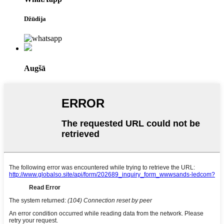
Džūdija
Augšā