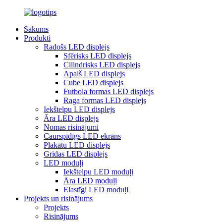
Sākums
Produkti
Radošs LED displejs
Sfērisks LED displejs
Cilindrisks LED displejs
Apaļš LED displejs
Cube LED displejs
Futbola formas LED displejs
Raga formas LED displejs
Iekštelpu LED displejs
Āra LED displejs
Nomas risinājumi
Caurspīdīgs LED ekrāns
Plakātu LED displejs
Grīdas LED displejs
LED moduļi
Iekštelpu LED moduļi
Āra LED moduļi
Elastīgi LED moduļi
Projekts un risinājums
Projekts
Risinājums