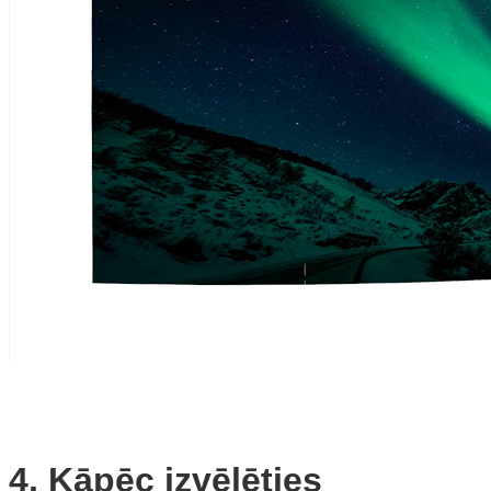
4. Kāpēc izvēlēties