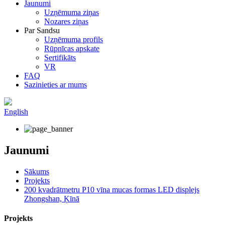
Jaunumi
Uzņēmuma ziņas
Nozares ziņas
Par Sandsu
Uzņēmuma profils
Rūpnīcas apskate
Sertifikāts
VR
FAQ
Sazinieties ar mums
English
Jaunumi
Sākums
Projekts
200 kvadrātmetru P10 vīna mucas formas LED displejs
Zhongshan, Ķīnā
Projekts