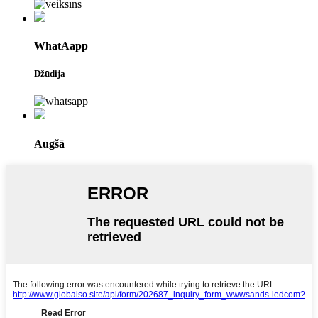
WhatAapp
Džūdija
Augšā