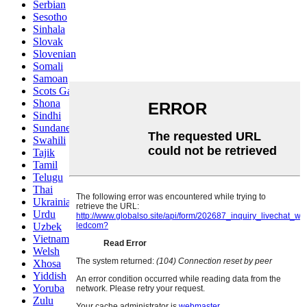
Serbian
Sesotho
Sinhala
Slovak
Slovenian
Somali
Samoan
Scots Gaelic
Shona
Sindhi
Sundanese
Swahili
Tajik
Tamil
Telugu
Thai
Ukrainian
Urdu
Uzbek
Vietnamese
Welsh
Xhosa
Yiddish
Yoruba
Zulu