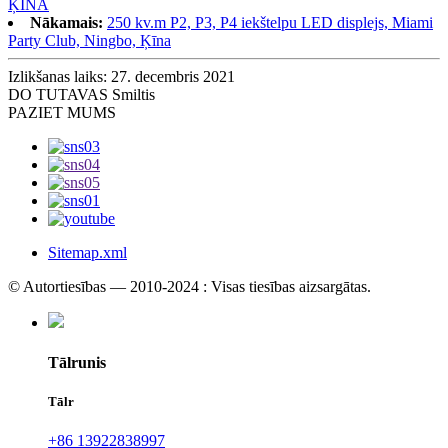
ĶĪNA
Nākamais:
250 kv.m P2, P3, P4 iekštelpu LED displejs, Miami
Party Club, Ningbo, Ķīna
Izlikšanas laiks: 27. decembris 2021
DO TU
TAVAS Smiltis
PAZIET MUMS
Sitemap.xml
© Autortiesības — 2010-2024 : Visas tiesības aizsargātas.
Tālrunis
Tālr
+86 13922838997