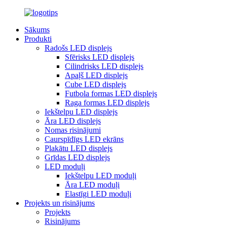
Sākums
Produkti
Radošs LED displejs
Sfērisks LED displejs
Cilindrisks LED displejs
Apaļš LED displejs
Cube LED displejs
Futbola formas LED displejs
Raga formas LED displejs
Iekštelpu LED displejs
Āra LED displejs
Nomas risinājumi
Caurspīdīgs LED ekrāns
Plakātu LED displejs
Grīdas LED displejs
LED moduļi
Iekštelpu LED moduļi
Āra LED moduļi
Elastīgi LED moduļi
Projekts un risinājums
Projekts
Risinājums